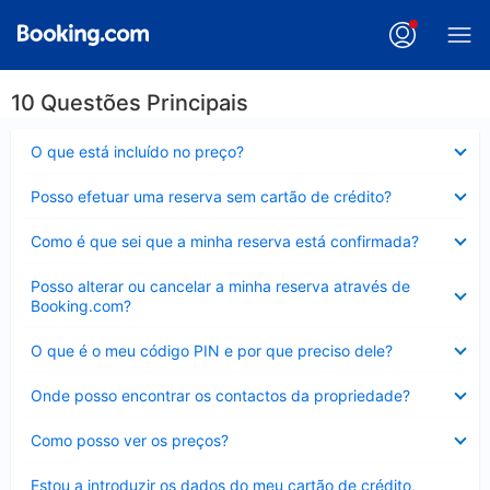
10 Questões Principais
Elemento
O que está incluído no preço?
fechado
Elemento
Posso efetuar uma reserva sem cartão de crédito?
fechado
Elemento
Como é que sei que a minha reserva está confirmada?
fechado
Elemento
Posso alterar ou cancelar a minha reserva através de
fechado
Booking.com?
Elemento
O que é o meu código PIN e por que preciso dele?
fechado
Elemento
Onde posso encontrar os contactos da propriedade?
fechado
Elemento
Como posso ver os preços?
fechado
Elemento
Estou a introduzir os dados do meu cartão de crédito,