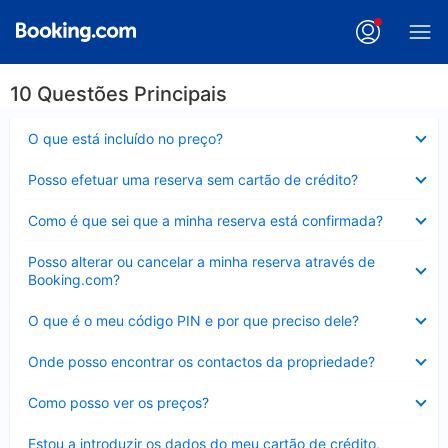
10 Questões Principais
Elemento
O que está incluído no preço?
fechado
Elemento
Posso efetuar uma reserva sem cartão de crédito?
fechado
Elemento
Como é que sei que a minha reserva está confirmada?
fechado
Elemento
Posso alterar ou cancelar a minha reserva através de
fechado
Booking.com?
Elemento
O que é o meu código PIN e por que preciso dele?
fechado
Elemento
Onde posso encontrar os contactos da propriedade?
fechado
Elemento
Como posso ver os preços?
fechado
Elemento
Estou a introduzir os dados do meu cartão de crédito,