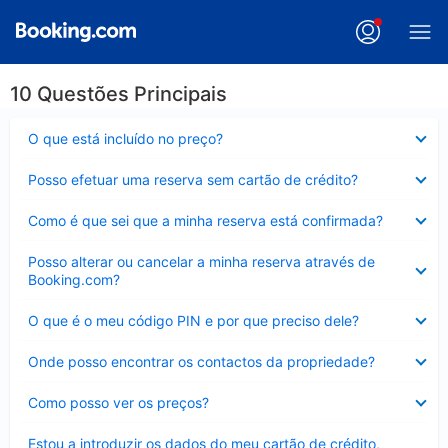
10 Questões Principais
Elemento
O que está incluído no preço?
fechado
Elemento
Posso efetuar uma reserva sem cartão de crédito?
fechado
Elemento
Como é que sei que a minha reserva está confirmada?
fechado
Elemento
Posso alterar ou cancelar a minha reserva através de
fechado
Booking.com?
Elemento
O que é o meu código PIN e por que preciso dele?
fechado
Elemento
Onde posso encontrar os contactos da propriedade?
fechado
Elemento
Como posso ver os preços?
fechado
Elemento
Estou a introduzir os dados do meu cartão de crédito,