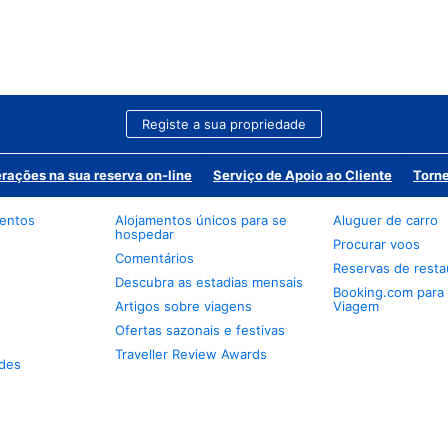
Registe a sua propriedade
erações na sua reserva on-line
Serviço de Apoio ao Cliente
Torne
mentos
Alojamentos únicos para se
Aluguer de carro
hospedar
Procurar voos
Comentários
Reservas de resta
Descubra as estadias mensais
Booking.com para
Artigos sobre viagens
Viagem
Ofertas sazonais e festivas
Traveller Review Awards
des