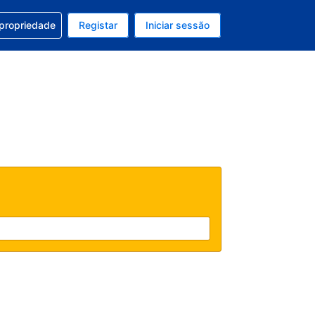
om a sua reserva
 propriedade
Registar
Iniciar sessão
 atual é EUR
u idioma atual é Português