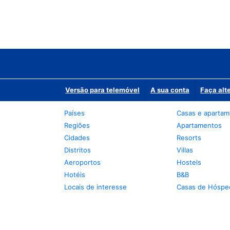
Versão para telemóvel
A sua conta
Faça alt
Países
Casas e aparta
Regiões
Apartamentos
Cidades
Resorts
Distritos
Villas
Aeroportos
Hostels
Hotéis
B&B
Locais de interesse
Casas de Hóspe