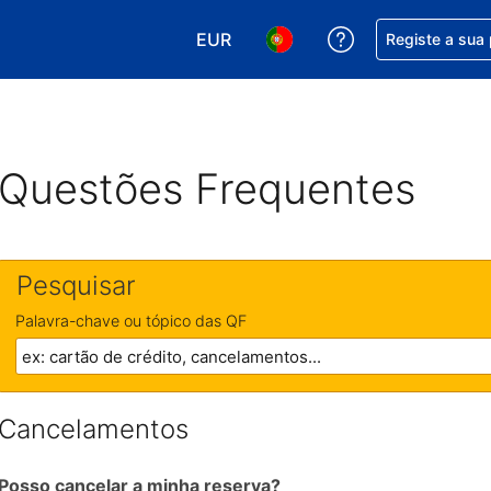
EUR
Obtenha ajuda c
Registe a sua
Escolha a sua moeda. A sua moeda
Escolha o seu idioma. O se
Questões Frequentes
Pesquisar
Palavra-chave ou tópico das QF
Cancelamentos
Posso cancelar a minha reserva?