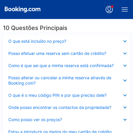
10 Questões Principais
Elemento
O que está incluído no preço?
fechado
Elemento
Posso efetuar uma reserva sem cartão de crédito?
fechado
Elemento
Como é que sei que a minha reserva está confirmada?
fechado
Elemento
Posso alterar ou cancelar a minha reserva através de
fechado
Booking.com?
Elemento
O que é o meu código PIN e por que preciso dele?
fechado
Elemento
Onde posso encontrar os contactos da propriedade?
fechado
Elemento
Como posso ver os preços?
fechado
Elemento
Estou a introduzir os dados do meu cartão de crédito,