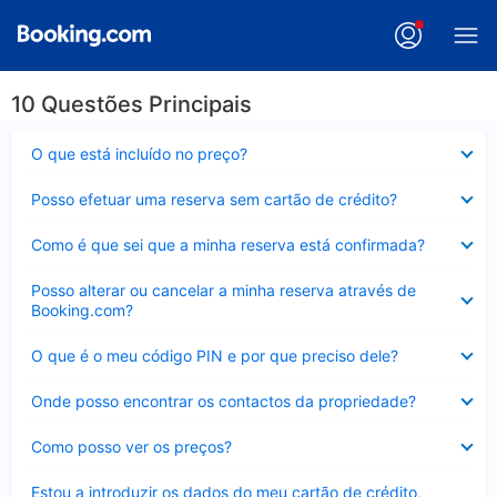
10 Questões Principais
Elemento
O que está incluído no preço?
fechado
Elemento
Posso efetuar uma reserva sem cartão de crédito?
fechado
Elemento
Como é que sei que a minha reserva está confirmada?
fechado
Elemento
Posso alterar ou cancelar a minha reserva através de
fechado
Booking.com?
Elemento
O que é o meu código PIN e por que preciso dele?
fechado
Elemento
Onde posso encontrar os contactos da propriedade?
fechado
Elemento
Como posso ver os preços?
fechado
Elemento
Estou a introduzir os dados do meu cartão de crédito,