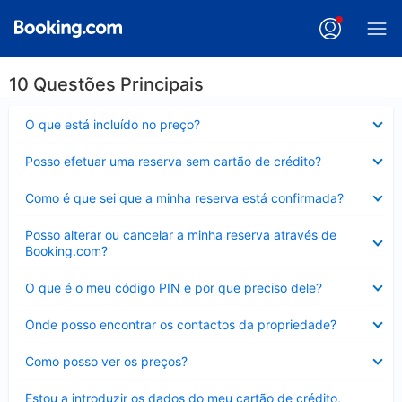
10 Questões Principais
Elemento
O que está incluído no preço?
fechado
Elemento
Posso efetuar uma reserva sem cartão de crédito?
fechado
Elemento
Como é que sei que a minha reserva está confirmada?
fechado
Elemento
Posso alterar ou cancelar a minha reserva através de
fechado
Booking.com?
Elemento
O que é o meu código PIN e por que preciso dele?
fechado
Elemento
Onde posso encontrar os contactos da propriedade?
fechado
Elemento
Como posso ver os preços?
fechado
Elemento
Estou a introduzir os dados do meu cartão de crédito,