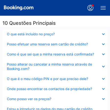
10 Questões Principais
Elemento
O que está incluído no preço?
fechado
Elemento
Posso efetuar uma reserva sem cartão de crédito?
fechado
Elemento
Como é que sei que a minha reserva está confirmada?
fechado
Elemento
Posso alterar ou cancelar a minha reserva através de
fechado
Booking.com?
Elemento
O que é o meu código PIN e por que preciso dele?
fechado
Elemento
Onde posso encontrar os contactos da propriedade?
fechado
Elemento
Como posso ver os preços?
fechado
Elemento
Estou a introduzir os dados do meu cartão de crédito,