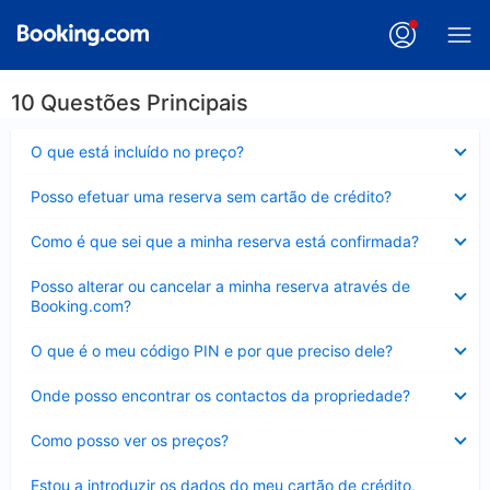
10 Questões Principais
Elemento
O que está incluído no preço?
fechado
Elemento
Posso efetuar uma reserva sem cartão de crédito?
fechado
Elemento
Como é que sei que a minha reserva está confirmada?
fechado
Elemento
Posso alterar ou cancelar a minha reserva através de
fechado
Booking.com?
Elemento
O que é o meu código PIN e por que preciso dele?
fechado
Elemento
Onde posso encontrar os contactos da propriedade?
fechado
Elemento
Como posso ver os preços?
fechado
Elemento
Estou a introduzir os dados do meu cartão de crédito,