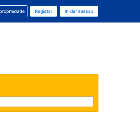
om a sua reserva
 propriedade
Registar
Iniciar sessão
 atual é EUR
u idioma atual é Português