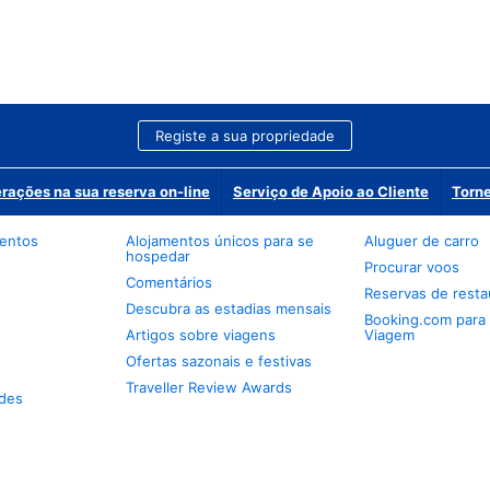
Registe a sua propriedade
erações na sua reserva on-line
Serviço de Apoio ao Cliente
Torne
mentos
Alojamentos únicos para se
Aluguer de carro
hospedar
Procurar voos
Comentários
Reservas de resta
Descubra as estadias mensais
Booking.com para
Artigos sobre viagens
Viagem
Ofertas sazonais e festivas
Traveller Review Awards
des