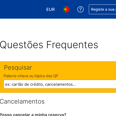
EUR
Obtenha ajuda c
Registe a sua
Escolha a sua moeda. A sua moeda
Escolha o seu idioma. O se
Questões Frequentes
Pesquisar
Palavra-chave ou tópico das QF
Cancelamentos
Posso cancelar a minha reserva?