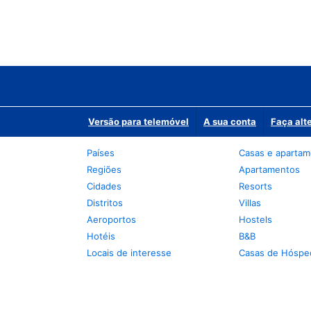
Versão para telemóvel
A sua conta
Faça alt
Países
Casas e aparta
Regiões
Apartamentos
Cidades
Resorts
Distritos
Villas
Aeroportos
Hostels
Hotéis
B&B
Locais de interesse
Casas de Hóspe