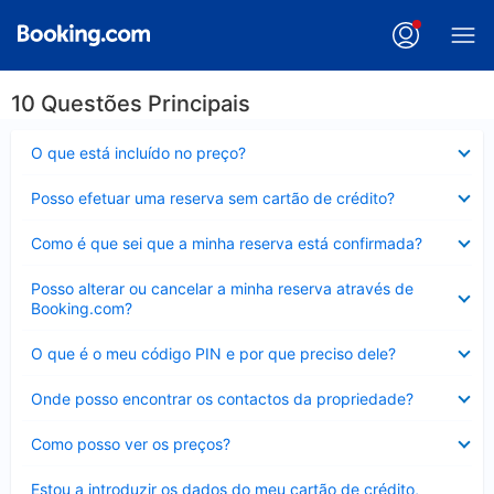
10 Questões Principais
Elemento
O que está incluído no preço?
fechado
Elemento
Posso efetuar uma reserva sem cartão de crédito?
fechado
Elemento
Como é que sei que a minha reserva está confirmada?
fechado
Elemento
Posso alterar ou cancelar a minha reserva através de
fechado
Booking.com?
Elemento
O que é o meu código PIN e por que preciso dele?
fechado
Elemento
Onde posso encontrar os contactos da propriedade?
fechado
Elemento
Como posso ver os preços?
fechado
Elemento
Estou a introduzir os dados do meu cartão de crédito,