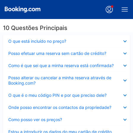
10 Questões Principais
Elemento
O que está incluído no preço?
fechado
Elemento
Posso efetuar uma reserva sem cartão de crédito?
fechado
Elemento
Como é que sei que a minha reserva está confirmada?
fechado
Elemento
Posso alterar ou cancelar a minha reserva através de
fechado
Booking.com?
Elemento
O que é o meu código PIN e por que preciso dele?
fechado
Elemento
Onde posso encontrar os contactos da propriedade?
fechado
Elemento
Como posso ver os preços?
fechado
Elemento
Estou a introduzir os dados do meu cartão de crédito,