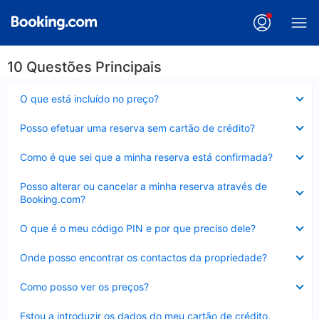
10 Questões Principais
Elemento
O que está incluído no preço?
fechado
Elemento
Posso efetuar uma reserva sem cartão de crédito?
fechado
Elemento
Como é que sei que a minha reserva está confirmada?
fechado
Elemento
Posso alterar ou cancelar a minha reserva através de
fechado
Booking.com?
Elemento
O que é o meu código PIN e por que preciso dele?
fechado
Elemento
Onde posso encontrar os contactos da propriedade?
fechado
Elemento
Como posso ver os preços?
fechado
Elemento
Estou a introduzir os dados do meu cartão de crédito,