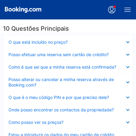
10 Questões Principais
Elemento
O que está incluído no preço?
fechado
Elemento
Posso efetuar uma reserva sem cartão de crédito?
fechado
Elemento
Como é que sei que a minha reserva está confirmada?
fechado
Elemento
Posso alterar ou cancelar a minha reserva através de
fechado
Booking.com?
Elemento
O que é o meu código PIN e por que preciso dele?
fechado
Elemento
Onde posso encontrar os contactos da propriedade?
fechado
Elemento
Como posso ver os preços?
fechado
Elemento
Estou a introduzir os dados do meu cartão de crédito,