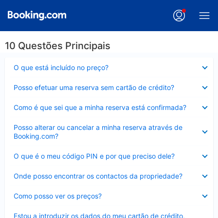
10 Questões Principais
Elemento
O que está incluído no preço?
fechado
Elemento
Posso efetuar uma reserva sem cartão de crédito?
fechado
Elemento
Como é que sei que a minha reserva está confirmada?
fechado
Elemento
Posso alterar ou cancelar a minha reserva através de
fechado
Booking.com?
Elemento
O que é o meu código PIN e por que preciso dele?
fechado
Elemento
Onde posso encontrar os contactos da propriedade?
fechado
Elemento
Como posso ver os preços?
fechado
Elemento
Estou a introduzir os dados do meu cartão de crédito,