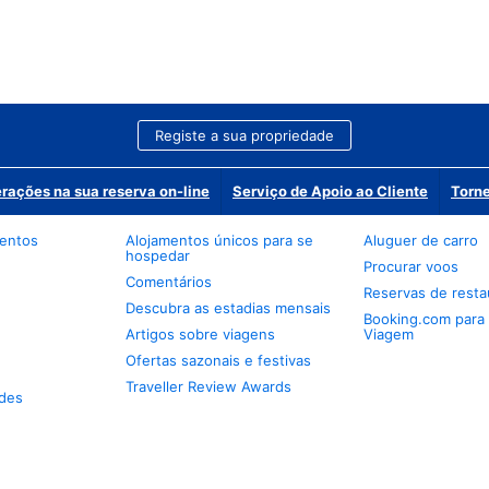
Registe a sua propriedade
erações na sua reserva on-line
Serviço de Apoio ao Cliente
Torne
mentos
Alojamentos únicos para se
Aluguer de carro
hospedar
Procurar voos
Comentários
Reservas de resta
Descubra as estadias mensais
Booking.com para
Artigos sobre viagens
Viagem
Ofertas sazonais e festivas
Traveller Review Awards
des