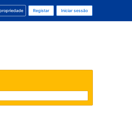
om a sua reserva
 propriedade
Registar
Iniciar sessão
atual é Dólar dos EUA
u idioma atual é Português