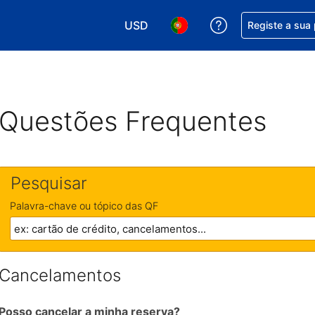
USD
Obtenha ajuda c
Registe a sua
Escolha a sua moeda. A sua moeda 
Escolha o seu idioma. O se
Questões Frequentes
Pesquisar
Palavra-chave ou tópico das QF
Cancelamentos
Posso cancelar a minha reserva?