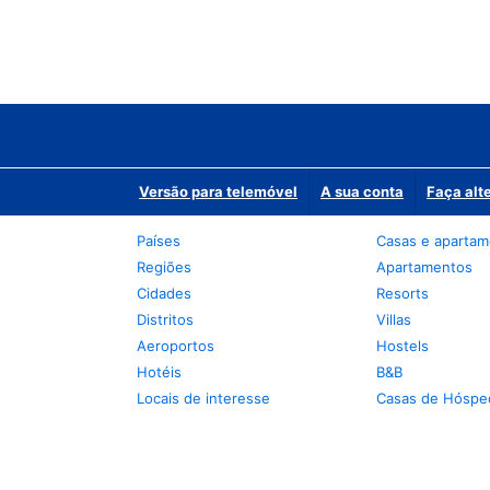
Versão para telemóvel
A sua conta
Faça alt
Países
Casas e aparta
Regiões
Apartamentos
Cidades
Resorts
Distritos
Villas
Aeroportos
Hostels
Hotéis
B&B
Locais de interesse
Casas de Hóspe