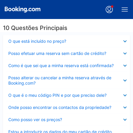
10 Questões Principais
Elemento
O que está incluído no preço?
fechado
Elemento
Posso efetuar uma reserva sem cartão de crédito?
fechado
Elemento
Como é que sei que a minha reserva está confirmada?
fechado
Elemento
Posso alterar ou cancelar a minha reserva através de
fechado
Booking.com?
Elemento
O que é o meu código PIN e por que preciso dele?
fechado
Elemento
Onde posso encontrar os contactos da propriedade?
fechado
Elemento
Como posso ver os preços?
fechado
Elemento
Estou a introduzir os dados do meu cartão de crédito,