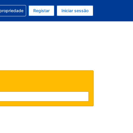
om a sua reserva
 propriedade
Registar
Iniciar sessão
atual é Dólar dos EUA
u idioma atual é Português