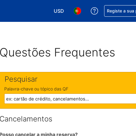
USD
Obtenha ajuda c
Registe a sua
Escolha a sua moeda. A sua moeda 
Escolha o seu idioma. O se
Questões Frequentes
Pesquisar
Palavra-chave ou tópico das QF
Cancelamentos
Posso cancelar a minha reserva?