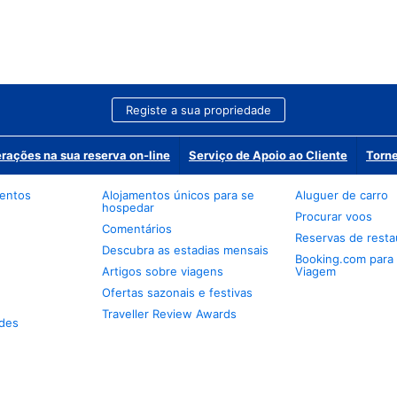
Registe a sua propriedade
erações na sua reserva on-line
Serviço de Apoio ao Cliente
Torne
mentos
Alojamentos únicos para se
Aluguer de carro
hospedar
Procurar voos
Comentários
Reservas de resta
Descubra as estadias mensais
Booking.com para
Artigos sobre viagens
Viagem
Ofertas sazonais e festivas
Traveller Review Awards
des