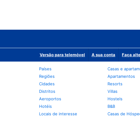
Versão para telemóvel
A sua conta
Faça alt
Países
Casas e aparta
Regiões
Apartamentos
Cidades
Resorts
Distritos
Villas
Aeroportos
Hostels
Hotéis
B&B
Locais de interesse
Casas de Hóspe