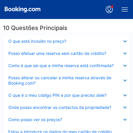
10 Questões Principais
Elemento
O que está incluído no preço?
fechado
Elemento
Posso efetuar uma reserva sem cartão de crédito?
fechado
Elemento
Como é que sei que a minha reserva está confirmada?
fechado
Elemento
Posso alterar ou cancelar a minha reserva através de
fechado
Booking.com?
Elemento
O que é o meu código PIN e por que preciso dele?
fechado
Elemento
Onde posso encontrar os contactos da propriedade?
fechado
Elemento
Como posso ver os preços?
fechado
Elemento
Estou a introduzir os dados do meu cartão de crédito,