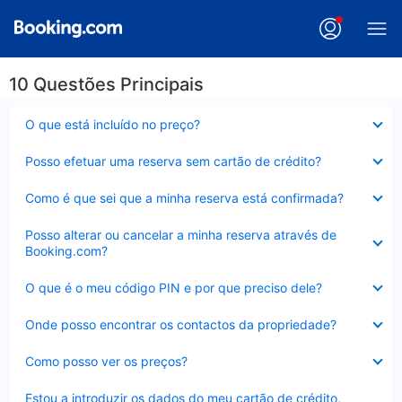
10 Questões Principais
Elemento
O que está incluído no preço?
fechado
Elemento
Posso efetuar uma reserva sem cartão de crédito?
fechado
Elemento
Como é que sei que a minha reserva está confirmada?
fechado
Elemento
Posso alterar ou cancelar a minha reserva através de
fechado
Booking.com?
Elemento
O que é o meu código PIN e por que preciso dele?
fechado
Elemento
Onde posso encontrar os contactos da propriedade?
fechado
Elemento
Como posso ver os preços?
fechado
Elemento
Estou a introduzir os dados do meu cartão de crédito,