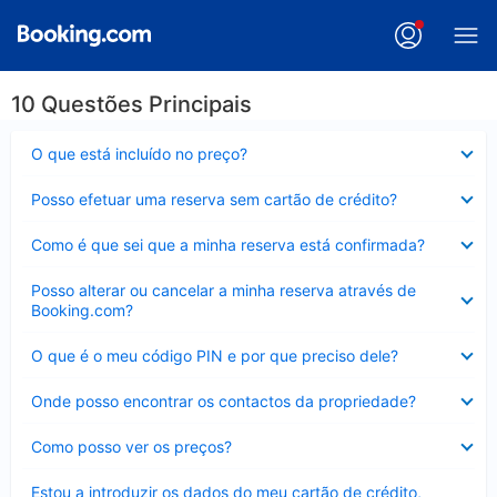
10 Questões Principais
Elemento
O que está incluído no preço?
fechado
Elemento
Posso efetuar uma reserva sem cartão de crédito?
fechado
Elemento
Como é que sei que a minha reserva está confirmada?
fechado
Elemento
Posso alterar ou cancelar a minha reserva através de
fechado
Booking.com?
Elemento
O que é o meu código PIN e por que preciso dele?
fechado
Elemento
Onde posso encontrar os contactos da propriedade?
fechado
Elemento
Como posso ver os preços?
fechado
Elemento
Estou a introduzir os dados do meu cartão de crédito,