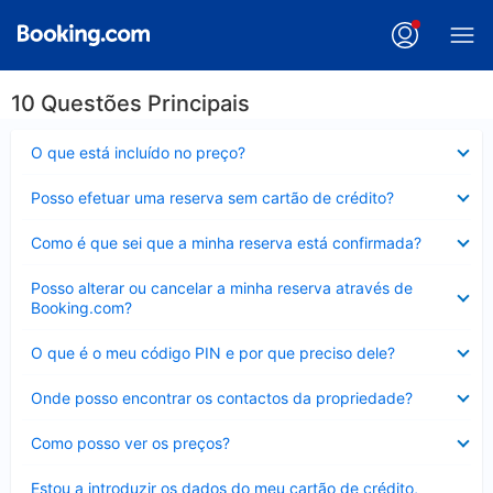
10 Questões Principais
Elemento
O que está incluído no preço?
fechado
Elemento
Posso efetuar uma reserva sem cartão de crédito?
fechado
Elemento
Como é que sei que a minha reserva está confirmada?
fechado
Elemento
Posso alterar ou cancelar a minha reserva através de
fechado
Booking.com?
Elemento
O que é o meu código PIN e por que preciso dele?
fechado
Elemento
Onde posso encontrar os contactos da propriedade?
fechado
Elemento
Como posso ver os preços?
fechado
Elemento
Estou a introduzir os dados do meu cartão de crédito,