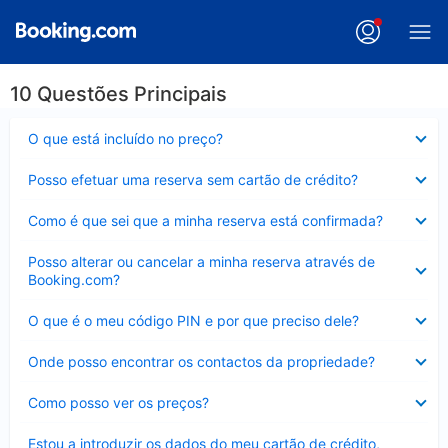
10 Questões Principais
Elemento
O que está incluído no preço?
fechado
Elemento
Posso efetuar uma reserva sem cartão de crédito?
fechado
Elemento
Como é que sei que a minha reserva está confirmada?
fechado
Elemento
Posso alterar ou cancelar a minha reserva através de
fechado
Booking.com?
Elemento
O que é o meu código PIN e por que preciso dele?
fechado
Elemento
Onde posso encontrar os contactos da propriedade?
fechado
Elemento
Como posso ver os preços?
fechado
Elemento
Estou a introduzir os dados do meu cartão de crédito,