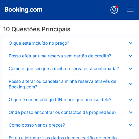
10 Questões Principais
Elemento
O que está incluído no preço?
fechado
Elemento
Posso efetuar uma reserva sem cartão de crédito?
fechado
Elemento
Como é que sei que a minha reserva está confirmada?
fechado
Elemento
Posso alterar ou cancelar a minha reserva através de
fechado
Booking.com?
Elemento
O que é o meu código PIN e por que preciso dele?
fechado
Elemento
Onde posso encontrar os contactos da propriedade?
fechado
Elemento
Como posso ver os preços?
fechado
Elemento
Estou a introduzir os dados do meu cartão de crédito,