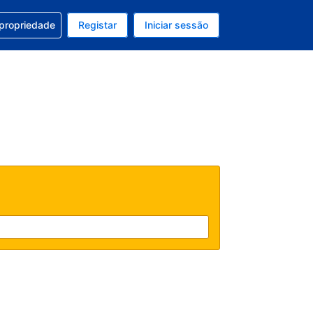
om a sua reserva
 propriedade
Registar
Iniciar sessão
 atual é EUR
u idioma atual é Português