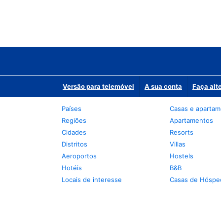
Versão para telemóvel
A sua conta
Faça alt
Países
Casas e aparta
Regiões
Apartamentos
Cidades
Resorts
Distritos
Villas
Aeroportos
Hostels
Hotéis
B&B
Locais de interesse
Casas de Hóspe