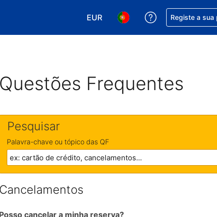
EUR
Obtenha ajuda c
Registe a sua
Escolha a sua moeda. A sua moeda
Escolha o seu idioma. O se
Questões Frequentes
Pesquisar
Palavra-chave ou tópico das QF
Cancelamentos
Posso cancelar a minha reserva?