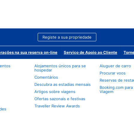
Registe a sua propriedade
erações na sua reserva on-line
Serviço de Apoio ao Cliente
Torne
mentos
Alojamentos únicos para se
Aluguer de carro
hospedar
Procurar voos
Comentários
Reservas de resta
Descubra as estadias mensais
Booking.com para
Artigos sobre viagens
Viagem
Ofertas sazonais e festivas
Traveller Review Awards
des