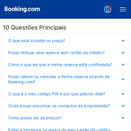
10 Questões Principais
Elemento
O que está incluído no preço?
fechado
Elemento
Posso efetuar uma reserva sem cartão de crédito?
fechado
Elemento
Como é que sei que a minha reserva está confirmada?
fechado
Elemento
Posso alterar ou cancelar a minha reserva através de
fechado
Booking.com?
Elemento
O que é o meu código PIN e por que preciso dele?
fechado
Elemento
Onde posso encontrar os contactos da propriedade?
fechado
Elemento
Como posso ver os preços?
fechado
Elemento
Estou a introduzir os dados do meu cartão de crédito,