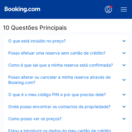
10 Questões Principais
Elemento
O que está incluído no preço?
fechado
Elemento
Posso efetuar uma reserva sem cartão de crédito?
fechado
Elemento
Como é que sei que a minha reserva está confirmada?
fechado
Elemento
Posso alterar ou cancelar a minha reserva através de
fechado
Booking.com?
Elemento
O que é o meu código PIN e por que preciso dele?
fechado
Elemento
Onde posso encontrar os contactos da propriedade?
fechado
Elemento
Como posso ver os preços?
fechado
Elemento
Estou a introduzir os dados do meu cartão de crédito,