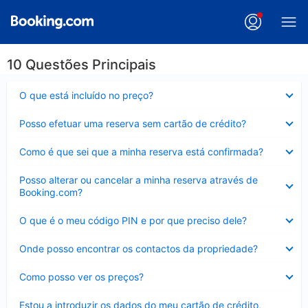
10 Questões Principais
Elemento
O que está incluído no preço?
fechado
Elemento
Posso efetuar uma reserva sem cartão de crédito?
fechado
Elemento
Como é que sei que a minha reserva está confirmada?
fechado
Elemento
Posso alterar ou cancelar a minha reserva através de
fechado
Booking.com?
Elemento
O que é o meu código PIN e por que preciso dele?
fechado
Elemento
Onde posso encontrar os contactos da propriedade?
fechado
Elemento
Como posso ver os preços?
fechado
Elemento
Estou a introduzir os dados do meu cartão de crédito,