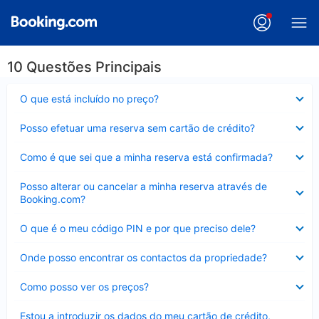
10 Questões Principais
Elemento
O que está incluído no preço?
fechado
Elemento
Posso efetuar uma reserva sem cartão de crédito?
fechado
Elemento
Como é que sei que a minha reserva está confirmada?
fechado
Elemento
Posso alterar ou cancelar a minha reserva através de
fechado
Booking.com?
Elemento
O que é o meu código PIN e por que preciso dele?
fechado
Elemento
Onde posso encontrar os contactos da propriedade?
fechado
Elemento
Como posso ver os preços?
fechado
Elemento
Estou a introduzir os dados do meu cartão de crédito,