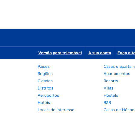
Versão para telemóvel
A sua conta
Faça alt
Países
Casas e aparta
Regiões
Apartamentos
Cidades
Resorts
Distritos
Villas
Aeroportos
Hostels
Hotéis
B&B
Locais de interesse
Casas de Hóspe