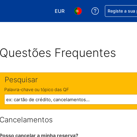
EUR
Obtenha ajuda c
Registe a sua
Escolha a sua moeda. A sua moeda
Escolha o seu idioma. O se
Questões Frequentes
Pesquisar
Palavra-chave ou tópico das QF
Cancelamentos
Posso cancelar a minha reserva?