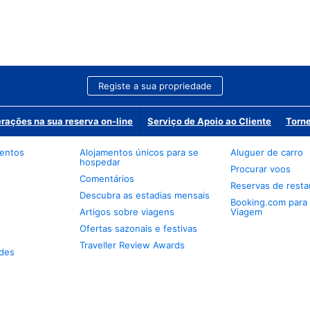
Registe a sua propriedade
erações na sua reserva on-line
Serviço de Apoio ao Cliente
Torne
mentos
Alojamentos únicos para se
Aluguer de carro
hospedar
Procurar voos
Comentários
Reservas de resta
Descubra as estadias mensais
Booking.com para
Artigos sobre viagens
Viagem
Ofertas sazonais e festivas
Traveller Review Awards
des