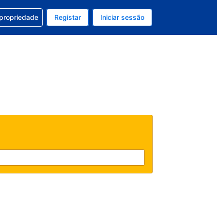
om a sua reserva
 propriedade
Registar
Iniciar sessão
 atual é EUR
u idioma atual é Português