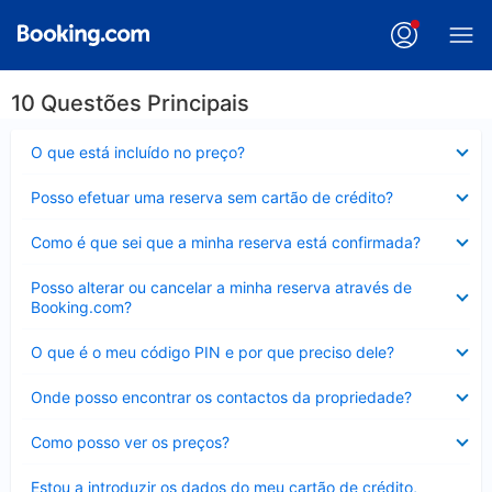
10 Questões Principais
Elemento
O que está incluído no preço?
fechado
Elemento
Posso efetuar uma reserva sem cartão de crédito?
fechado
Elemento
Como é que sei que a minha reserva está confirmada?
fechado
Elemento
Posso alterar ou cancelar a minha reserva através de
fechado
Booking.com?
Elemento
O que é o meu código PIN e por que preciso dele?
fechado
Elemento
Onde posso encontrar os contactos da propriedade?
fechado
Elemento
Como posso ver os preços?
fechado
Elemento
Estou a introduzir os dados do meu cartão de crédito,