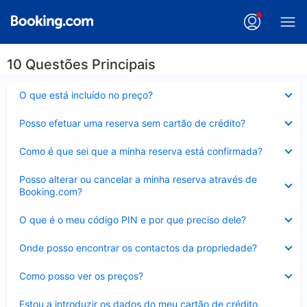
10 Questões Principais
Elemento
O que está incluído no preço?
fechado
Elemento
Posso efetuar uma reserva sem cartão de crédito?
fechado
Elemento
Como é que sei que a minha reserva está confirmada?
fechado
Elemento
Posso alterar ou cancelar a minha reserva através de
fechado
Booking.com?
Elemento
O que é o meu código PIN e por que preciso dele?
fechado
Elemento
Onde posso encontrar os contactos da propriedade?
fechado
Elemento
Como posso ver os preços?
fechado
Elemento
Estou a introduzir os dados do meu cartão de crédito,