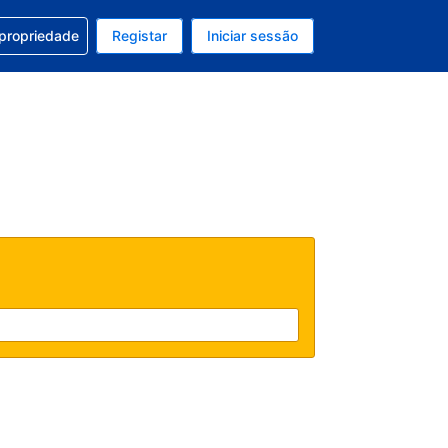
om a sua reserva
 propriedade
Registar
Iniciar sessão
 atual é EUR
u idioma atual é Português