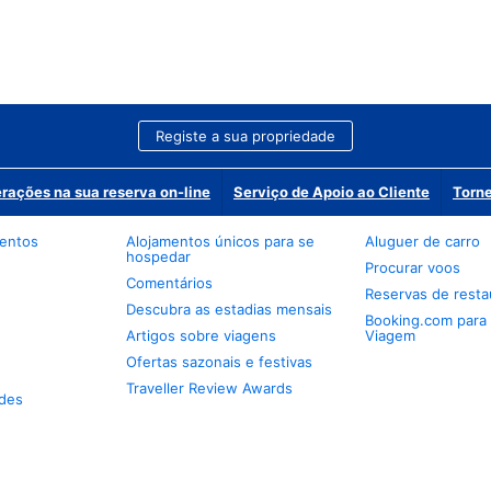
Registe a sua propriedade
erações na sua reserva on-line
Serviço de Apoio ao Cliente
Torne
mentos
Alojamentos únicos para se
Aluguer de carro
hospedar
Procurar voos
Comentários
Reservas de resta
Descubra as estadias mensais
Booking.com para
Artigos sobre viagens
Viagem
Ofertas sazonais e festivas
Traveller Review Awards
des