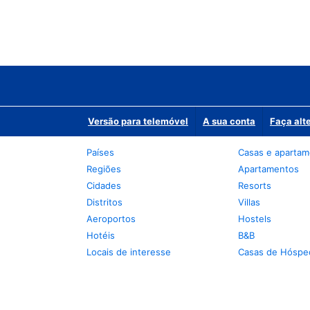
Versão para telemóvel
A sua conta
Faça alt
Países
Casas e aparta
Regiões
Apartamentos
Cidades
Resorts
Distritos
Villas
Aeroportos
Hostels
Hotéis
B&B
Locais de interesse
Casas de Hóspe