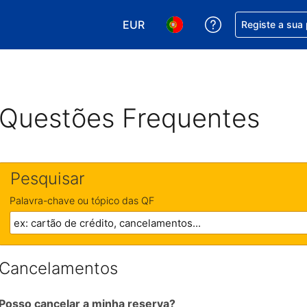
EUR
Obtenha ajuda c
Registe a sua
Escolha a sua moeda. A sua moeda
Escolha o seu idioma. O se
Questões Frequentes
Pesquisar
Palavra-chave ou tópico das QF
Cancelamentos
Posso cancelar a minha reserva?