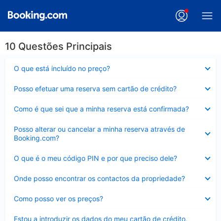
10 Questões Principais
Elemento
O que está incluído no preço?
fechado
Elemento
Posso efetuar uma reserva sem cartão de crédito?
fechado
Elemento
Como é que sei que a minha reserva está confirmada?
fechado
Elemento
Posso alterar ou cancelar a minha reserva através de
fechado
Booking.com?
Elemento
O que é o meu código PIN e por que preciso dele?
fechado
Elemento
Onde posso encontrar os contactos da propriedade?
fechado
Elemento
Como posso ver os preços?
fechado
Elemento
Estou a introduzir os dados do meu cartão de crédito,