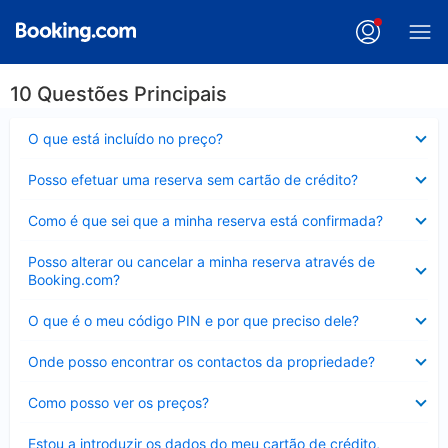
10 Questões Principais
Elemento
O que está incluído no preço?
fechado
Elemento
Posso efetuar uma reserva sem cartão de crédito?
fechado
Elemento
Como é que sei que a minha reserva está confirmada?
fechado
Elemento
Posso alterar ou cancelar a minha reserva através de
fechado
Booking.com?
Elemento
O que é o meu código PIN e por que preciso dele?
fechado
Elemento
Onde posso encontrar os contactos da propriedade?
fechado
Elemento
Como posso ver os preços?
fechado
Elemento
Estou a introduzir os dados do meu cartão de crédito,