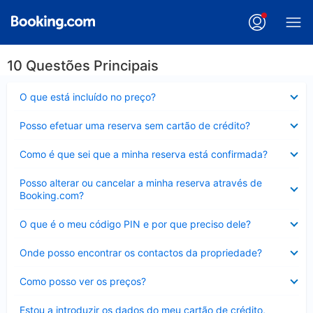
10 Questões Principais
Elemento
O que está incluído no preço?
fechado
Elemento
Posso efetuar uma reserva sem cartão de crédito?
fechado
Elemento
Como é que sei que a minha reserva está confirmada?
fechado
Elemento
Posso alterar ou cancelar a minha reserva através de
fechado
Booking.com?
Elemento
O que é o meu código PIN e por que preciso dele?
fechado
Elemento
Onde posso encontrar os contactos da propriedade?
fechado
Elemento
Como posso ver os preços?
fechado
Elemento
Estou a introduzir os dados do meu cartão de crédito,