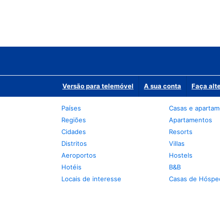
Versão para telemóvel
A sua conta
Faça alt
Países
Casas e aparta
Regiões
Apartamentos
Cidades
Resorts
Distritos
Villas
Aeroportos
Hostels
Hotéis
B&B
Locais de interesse
Casas de Hóspe