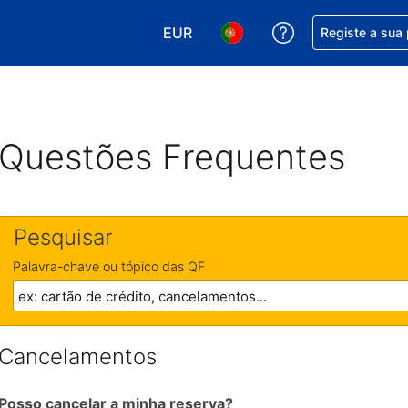
EUR
Obtenha ajuda c
Registe a sua
Escolha a sua moeda. A sua moeda
Escolha o seu idioma. O se
Questões Frequentes
Pesquisar
Palavra-chave ou tópico das QF
Cancelamentos
Posso cancelar a minha reserva?