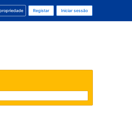
om a sua reserva
 propriedade
Registar
Iniciar sessão
 atual é EUR
u idioma atual é Português