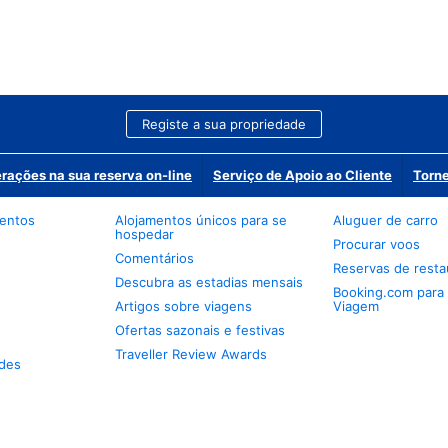
Registe a sua propriedade
erações na sua reserva on-line
Serviço de Apoio ao Cliente
Torne
mentos
Alojamentos únicos para se
Aluguer de carro
hospedar
Procurar voos
Comentários
Reservas de resta
Descubra as estadias mensais
Booking.com para
Artigos sobre viagens
Viagem
Ofertas sazonais e festivas
Traveller Review Awards
des