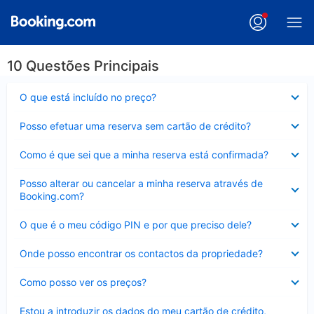
10 Questões Principais
Elemento
O que está incluído no preço?
fechado
Elemento
Posso efetuar uma reserva sem cartão de crédito?
fechado
Elemento
Como é que sei que a minha reserva está confirmada?
fechado
Elemento
Posso alterar ou cancelar a minha reserva através de
fechado
Booking.com?
Elemento
O que é o meu código PIN e por que preciso dele?
fechado
Elemento
Onde posso encontrar os contactos da propriedade?
fechado
Elemento
Como posso ver os preços?
fechado
Elemento
Estou a introduzir os dados do meu cartão de crédito,