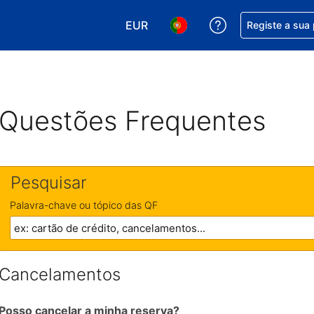
EUR
Obtenha ajuda c
Registe a sua
Escolha a sua moeda. A sua moeda
Escolha o seu idioma. O se
Questões Frequentes
Pesquisar
Palavra-chave ou tópico das QF
Cancelamentos
Posso cancelar a minha reserva?