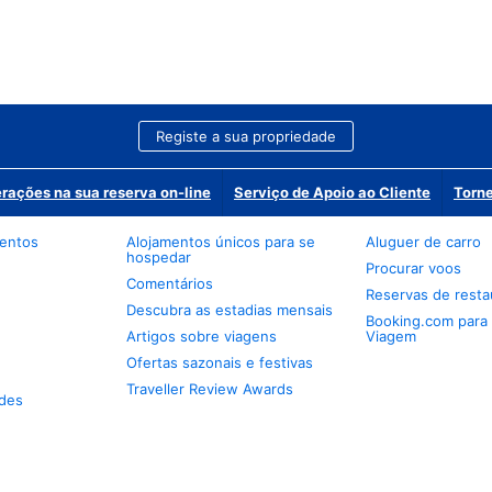
Registe a sua propriedade
erações na sua reserva on-line
Serviço de Apoio ao Cliente
Torne
mentos
Alojamentos únicos para se
Aluguer de carro
hospedar
Procurar voos
Comentários
Reservas de resta
Descubra as estadias mensais
Booking.com para
Artigos sobre viagens
Viagem
Ofertas sazonais e festivas
Traveller Review Awards
des