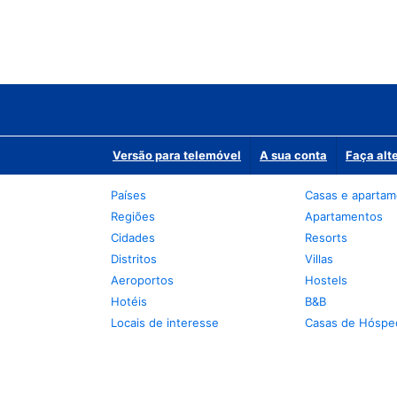
Versão para telemóvel
A sua conta
Faça alt
Países
Casas e aparta
Regiões
Apartamentos
Cidades
Resorts
Distritos
Villas
Aeroportos
Hostels
Hotéis
B&B
Locais de interesse
Casas de Hóspe