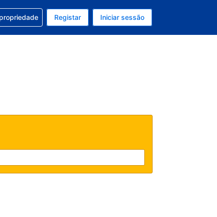
om a sua reserva
 propriedade
Registar
Iniciar sessão
 atual é EUR
u idioma atual é Português