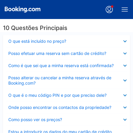
10 Questões Principais
Elemento
O que está incluído no preço?
fechado
Elemento
Posso efetuar uma reserva sem cartão de crédito?
fechado
Elemento
Como é que sei que a minha reserva está confirmada?
fechado
Elemento
Posso alterar ou cancelar a minha reserva através de
fechado
Booking.com?
Elemento
O que é o meu código PIN e por que preciso dele?
fechado
Elemento
Onde posso encontrar os contactos da propriedade?
fechado
Elemento
Como posso ver os preços?
fechado
Elemento
Estou a introduzir os dados do meu cartão de crédito,