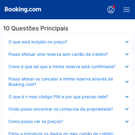
10 Questões Principais
Elemento
O que está incluído no preço?
fechado
Elemento
Posso efetuar uma reserva sem cartão de crédito?
fechado
Elemento
Como é que sei que a minha reserva está confirmada?
fechado
Elemento
Posso alterar ou cancelar a minha reserva através de
fechado
Booking.com?
Elemento
O que é o meu código PIN e por que preciso dele?
fechado
Elemento
Onde posso encontrar os contactos da propriedade?
fechado
Elemento
Como posso ver os preços?
fechado
Elemento
Estou a introduzir os dados do meu cartão de crédito,