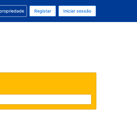
om a sua reserva
 propriedade
Registar
Iniciar sessão
 atual é EUR
u idioma atual é Português