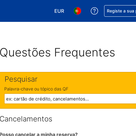
EUR
Obtenha ajuda c
Registe a sua
Escolha a sua moeda. A sua moeda
Escolha o seu idioma. O se
Questões Frequentes
Pesquisar
Palavra-chave ou tópico das QF
Cancelamentos
Posso cancelar a minha reserva?