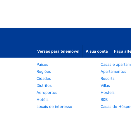
Versão para telemóvel
A sua conta
Faça alt
Países
Casas e aparta
Regiões
Apartamentos
Cidades
Resorts
Distritos
Villas
Aeroportos
Hostels
Hotéis
B&B
Locais de interesse
Casas de Hóspe