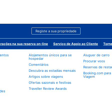
Registe a sua propriedade
erações na sua reserva on-line
Serviço de Apoio ao Cliente
Torne
mentos
Alojamentos únicos para se
Aluguer de carro
hospedar
Procurar voos
Comentários
Reservas de resta
Descubra as estadias mensais
Booking.com para
Artigos sobre viagens
Viagem
Ofertas sazonais e festivas
Traveller Review Awards
des