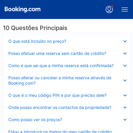
10 Questões Principais
Elemento
O que está incluído no preço?
fechado
Elemento
Posso efetuar uma reserva sem cartão de crédito?
fechado
Elemento
Como é que sei que a minha reserva está confirmada?
fechado
Elemento
Posso alterar ou cancelar a minha reserva através de
fechado
Booking.com?
Elemento
O que é o meu código PIN e por que preciso dele?
fechado
Elemento
Onde posso encontrar os contactos da propriedade?
fechado
Elemento
Como posso ver os preços?
fechado
Elemento
Estou a introduzir os dados do meu cartão de crédito,