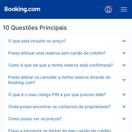
10 Questões Principais
Elemento
O que está incluído no preço?
fechado
Elemento
Posso efetuar uma reserva sem cartão de crédito?
fechado
Elemento
Como é que sei que a minha reserva está confirmada?
fechado
Elemento
Posso alterar ou cancelar a minha reserva através de
fechado
Booking.com?
Elemento
O que é o meu código PIN e por que preciso dele?
fechado
Elemento
Onde posso encontrar os contactos da propriedade?
fechado
Elemento
Como posso ver os preços?
fechado
Elemento
Estou a introduzir os dados do meu cartão de crédito,