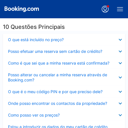
10 Questões Principais
Elemento
O que está incluído no preço?
fechado
Elemento
Posso efetuar uma reserva sem cartão de crédito?
fechado
Elemento
Como é que sei que a minha reserva está confirmada?
fechado
Elemento
Posso alterar ou cancelar a minha reserva através de
fechado
Booking.com?
Elemento
O que é o meu código PIN e por que preciso dele?
fechado
Elemento
Onde posso encontrar os contactos da propriedade?
fechado
Elemento
Como posso ver os preços?
fechado
Elemento
Estou a introduzir os dados do meu cartão de crédito,