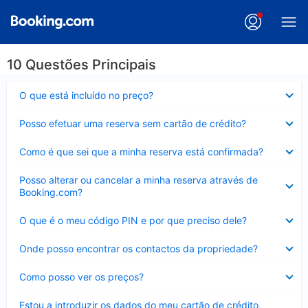
10 Questões Principais
Elemento
O que está incluído no preço?
fechado
Elemento
Posso efetuar uma reserva sem cartão de crédito?
fechado
Elemento
Como é que sei que a minha reserva está confirmada?
fechado
Elemento
Posso alterar ou cancelar a minha reserva através de
fechado
Booking.com?
Elemento
O que é o meu código PIN e por que preciso dele?
fechado
Elemento
Onde posso encontrar os contactos da propriedade?
fechado
Elemento
Como posso ver os preços?
fechado
Elemento
Estou a introduzir os dados do meu cartão de crédito,