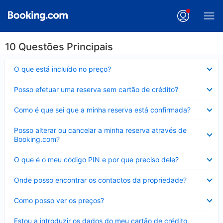
10 Questões Principais
Elemento
O que está incluído no preço?
fechado
Elemento
Posso efetuar uma reserva sem cartão de crédito?
fechado
Elemento
Como é que sei que a minha reserva está confirmada?
fechado
Elemento
Posso alterar ou cancelar a minha reserva através de
fechado
Booking.com?
Elemento
O que é o meu código PIN e por que preciso dele?
fechado
Elemento
Onde posso encontrar os contactos da propriedade?
fechado
Elemento
Como posso ver os preços?
fechado
Elemento
Estou a introduzir os dados do meu cartão de crédito,