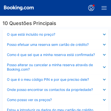
10 Questões Principais
Elemento
O que está incluído no preço?
fechado
Elemento
Posso efetuar uma reserva sem cartão de crédito?
fechado
Elemento
Como é que sei que a minha reserva está confirmada?
fechado
Elemento
Posso alterar ou cancelar a minha reserva através de
fechado
Booking.com?
Elemento
O que é o meu código PIN e por que preciso dele?
fechado
Elemento
Onde posso encontrar os contactos da propriedade?
fechado
Elemento
Como posso ver os preços?
fechado
Elemento
Estou a introduzir os dados do meu cartão de crédito,