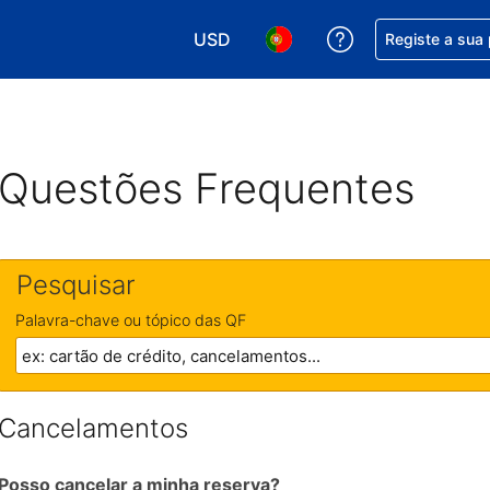
USD
Obtenha ajuda c
Registe a sua
Escolha a sua moeda. A sua moeda 
Escolha o seu idioma. O se
Questões Frequentes
Pesquisar
Palavra-chave ou tópico das QF
Cancelamentos
Posso cancelar a minha reserva?