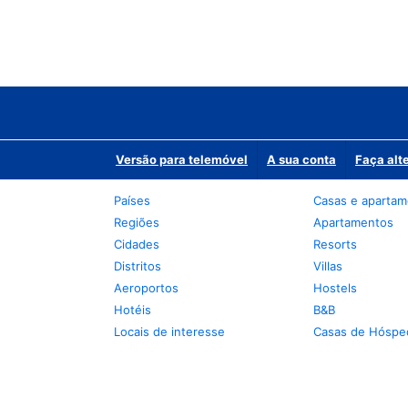
Versão para telemóvel
A sua conta
Faça alt
Países
Casas e aparta
Regiões
Apartamentos
Cidades
Resorts
Distritos
Villas
Aeroportos
Hostels
Hotéis
B&B
Locais de interesse
Casas de Hóspe