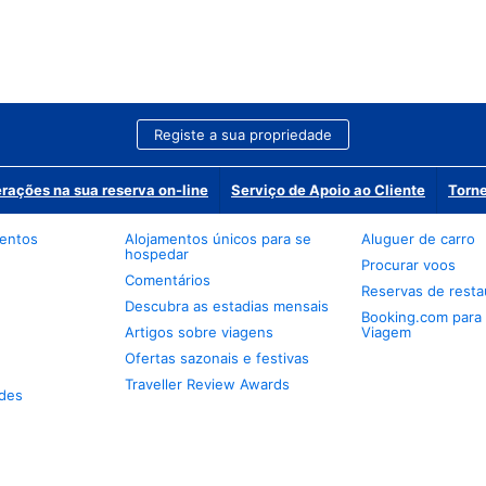
Registe a sua propriedade
erações na sua reserva on-line
Serviço de Apoio ao Cliente
Torne
mentos
Alojamentos únicos para se
Aluguer de carro
hospedar
Procurar voos
Comentários
Reservas de resta
Descubra as estadias mensais
Booking.com para
Artigos sobre viagens
Viagem
Ofertas sazonais e festivas
Traveller Review Awards
des