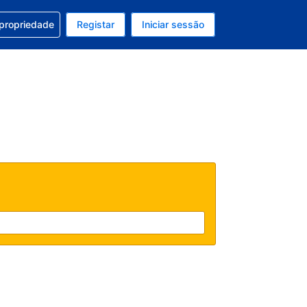
om a sua reserva
 propriedade
Registar
Iniciar sessão
atual é Dólar dos EUA
u idioma atual é Português