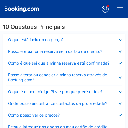
10 Questões Principais
Elemento
O que está incluído no preço?
fechado
Elemento
Posso efetuar uma reserva sem cartão de crédito?
fechado
Elemento
Como é que sei que a minha reserva está confirmada?
fechado
Elemento
Posso alterar ou cancelar a minha reserva através de
fechado
Booking.com?
Elemento
O que é o meu código PIN e por que preciso dele?
fechado
Elemento
Onde posso encontrar os contactos da propriedade?
fechado
Elemento
Como posso ver os preços?
fechado
Elemento
Estou a introduzir os dados do meu cartão de crédito,